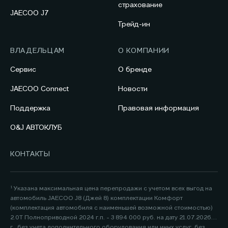
страхование
JAECOO J7
Трейд-ин
ВЛАДЕЛЬЦАМ
О КОМПАНИИ
Сервис
О бренде
JAECOO Connect
Новости
Поддержка
Правовая информация
O&J АВТОКЛУБ
КОНТАКТЫ
¹ Указана максимальная цена перепродажи с учетом всех выгод на
автомобиль JAECOO J8 (Джей 8) комплектации Комфорт
(комплектация автомобиля с наименьшей возможной стоимостью)
2.0Т Полноприводной 2024 г.п. - 3 894 000 руб. на дату 21.07.2026
г., без учета дополнительного оборудования или иных услуг, без