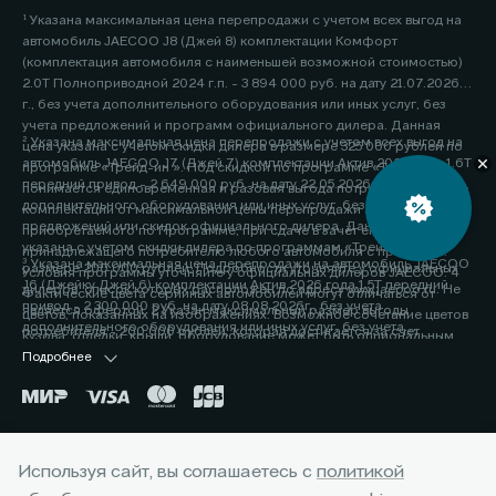
¹ Указана максимальная цена перепродажи с учетом всех выгод на
автомобиль JAECOO J8 (Джей 8) комплектации Комфорт
(комплектация автомобиля с наименьшей возможной стоимостью)
2.0Т Полноприводной 2024 г.п. - 3 894 000 руб. на дату 21.07.2026
г., без учета дополнительного оборудования или иных услуг, без
учета предложений и программ официального дилера. Данная
² Указана максимальная цена перепродажи с учетом всех выгод на
цена указана с учетом скидки дилера в размере 325 000 рублей по
автомобиль JAECOO J7 (Джей 7) комплектации Актив 2026 года 1.6Т
программе «Трейд-ин ». Под скидкой по программе «Трейд-ин»
передний привод - 2 649 000 руб. на дату 22.05.2026г., без учета
понимается единовременная и разовая выгода потребителю на все
дополнительного оборудования или иных услуг, без учета
комплектации от максимальной цены перепродажи автомобиля,
предложений или скидок официального дилера. Данная цена
приобретаемого по Программе, при сдаче в зачёт его стоимости
указана с учетом скидки дилера по программам «Трейд-ин» в
принадлежащего потребителю любого автомобиля с пробегом.
³ Указана максимальная цена перепродажи на автомобиль JAECOO
размере 200 000 рублей. Подробности уточняйте у официальных
Условия программы уточняйте у официальных дилеров JAECOO. 4
J6 (Джейку Джей 6) комплектации Актив 2026 года 1.5T передний
дилеров, список которых расположен по адресу www.jaecoo.ru. Не
Фактические цвета серийных автомобилей могут отличаться от
привод - 2 300 000 руб. на дату 08.08.2026г., без учета
является офертой. 2 Указан максимальный размер выгоды
цветов, показанных на изображениях. Возможное сочетание цветов
дополнительного оборудования или иных услуг, без учета
потребителя - 200 000 рублей, которая достигается за счет
кузова, отделки, крыши, оборудование может быть опциональным.
предложений, программ или скидок официального дилера. 2
программы «Трейд-ин». Под скидкой по программе «Трейд-ин»
Наличие автомобилей, цены, цвета, модели, комплектации,
Подробнее
Выгода при единовременном приобретении автомобиля и не
понимается единовременная и разовая выгода потребителю на все
оснащение и прочие подробности уточняйте у официальных
сочетается с кредитными программами. Уточняйте у официальных
комплектации от максимальной цены перепродажи автомобиля,
дилеров JAECOO, список которых расположен на сайте jaecoo.ru
дилеров. 3 Фактические цвета серийных автомобилей могут
приобретаемого по Программе, при сдаче в зачёт его стоимости
отличаться от цветов, показанных на изображениях. Возможное
принадлежащего потребителю любого автомобиля с пробегом.
сочетание цветов кузова, отделки, крыши, оборудование может быть
Подробности уточняйте у официальных дилеров, список которых
Используя сайт, вы соглашаетесь с
политикой
Горячая линия:
+7 (8332) 57-05-70
опциональным. Наличие автомобилей, цены, цвета, модели,
расположен по адресу www.jaecoo.ru. Не является офертой. 3