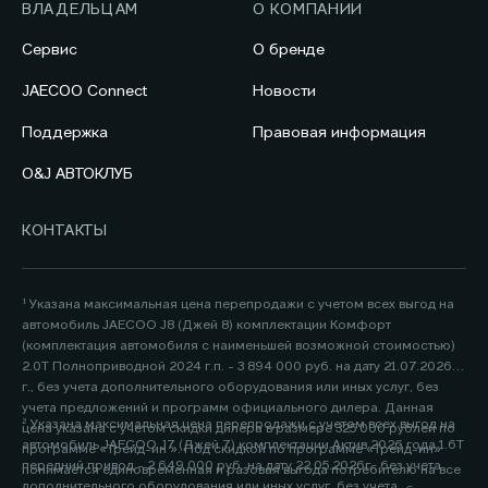
ВЛАДЕЛЬЦАМ
О КОМПАНИИ
Сервис
О бренде
JAECOO Connect
Новости
Поддержка
Правовая информация
O&J АВТОКЛУБ
КОНТАКТЫ
¹ Указана максимальная цена перепродажи с учетом всех выгод на
автомобиль JAECOO J8 (Джей 8) комплектации Комфорт
(комплектация автомобиля с наименьшей возможной стоимостью)
2.0Т Полноприводной 2024 г.п. - 3 894 000 руб. на дату 21.07.2026
г., без учета дополнительного оборудования или иных услуг, без
учета предложений и программ официального дилера. Данная
² Указана максимальная цена перепродажи с учетом всех выгод на
цена указана с учетом скидки дилера в размере 325 000 рублей по
автомобиль JAECOO J7 (Джей 7) комплектации Актив 2026 года 1.6Т
программе «Трейд-ин ». Под скидкой по программе «Трейд-ин»
передний привод - 2 649 000 руб. на дату 22.05.2026г., без учета
понимается единовременная и разовая выгода потребителю на все
дополнительного оборудования или иных услуг, без учета