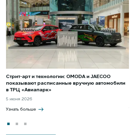
Стрит-арт и технологии: OMODA и JAECOO
Но
показывают расписанные вручную автомобили
JA
в ТРЦ «Авиапарк»
за
5 июня 2026
8 
Узнать больше
Уз