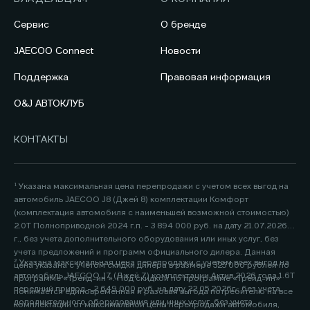
Сервис
О бренде
JAECOO Connect
Новости
Поддержка
Правовая информация
O&J АВТОКЛУБ
КОНТАКТЫ
¹ Указана максимальная цена перепродажи с учетом всех выгод на
автомобиль JAECOO J8 (Джей 8) комплектации Комфорт
(комплектация автомобиля с наименьшей возможной стоимостью)
2.0Т Полноприводной 2024 г.п. - 3 894 000 руб. на дату 21.07.2026
г., без учета дополнительного оборудования или иных услуг, без
учета предложений и программ официального дилера. Данная
² Указана максимальная цена перепродажи с учетом всех выгод на
цена указана с учетом скидки дилера в размере 325 000 рублей по
автомобиль JAECOO J7 (Джей 7) комплектации Актив 2026 года 1.6Т
программе «Трейд-ин ». Под скидкой по программе «Трейд-ин»
передний привод - 2 649 000 руб. на дату 22.05.2026г., без учета
понимается единовременная и разовая выгода потребителю на все
дополнительного оборудования или иных услуг, без учета
комплектации от максимальной цены перепродажи автомобиля,