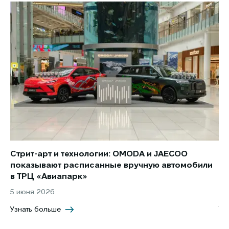
Стрит-арт и технологии: OMODA и JAECOO
Но
показывают расписанные вручную автомобили
JA
в ТРЦ «Авиапарк»
за
5 июня 2026
8 
Узнать больше
Уз